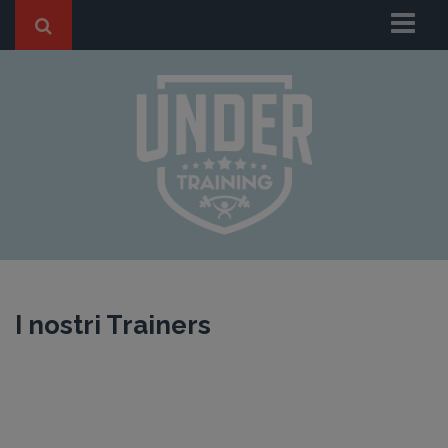
Chi Siamo
I nostri Trainers
BLOG
HOME BLOG
ANTI-AGING
FITNESS
SPORT
DIMAGRIMENTO
I nostri Trainers
GRAVIDANZA
Casi di Successo
Dicono di Noi