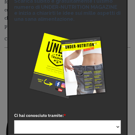
Scarica subito e gratuitamente l'ultimo
forse è il caso che mi contatti per richiedere una
numero di UNDER-NUTRITION MAGAZINE
consulenza gratuita in cui parleremo di te e di quello
e inizia a chiarirti le idee sui mille aspetti di
che potremmo fare per.. (come recita una famosa
una sana alimentazione.
pubblicità) “..non contare gli anni, ma farli contare”.
Cosa aspetti: clicca
qui
per la consulenza gratuita.
Ci hai conosciuto tramite:
*