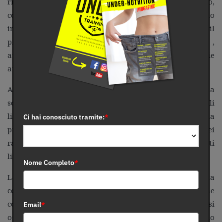
riconosce come proteine “alterate”; pertanto,
considerandole come non-self, il sistema immunitario
inizia a produrre anticorpi contro di esse. Con il
progressivo accumulo di queste proteine glicate ,
aumenta anche il rischio di sviluppare malattie
autoimmuni e infiammazione.
Alcuni ricercatori hanno studiato gli effetti della
sovrapposizione dei due meccanismi, quello dei radicali
liberi e quello della produzione di AGE. Sembra che la
Ci hai conosciuto tramite:
*
produzione degli AGE sia accelerata dalla presenza dei
radicali liberi in eccesso, solo però in presenza di elevati
livelli di glucosio.
Nome Completo
*
La generazione di questi prodotti tossici aumenta
considerevolmente con l’età, producendo un’aggressione
congiunta delle macromolecole da parte dei processi
Email
*
ossidativi, e il processo di glicazione. Questo doppio