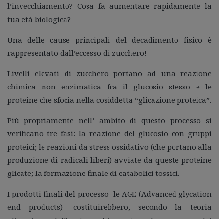
Guida gratuita
l’invecchiamento? Cosa fa aumentare rapidamente la
tua età biologica?
Contatti
Lavora con Noi
Una delle cause principali del decadimento fisico è
rappresentato dall’eccesso di zucchero!
Area Riservata
Livelli elevati di zucchero portano ad una reazione
chimica non enzimatica fra il glucosio stesso e le
proteine che sfocia nella cosiddetta “glicazione proteica”.
Più propriamente nell’ ambito di questo processo si
verificano tre fasi: la reazione del glucosio con gruppi
proteici; le reazioni da stress ossidativo (che portano alla
produzione di radicali liberi) avviate da queste proteine
glicate; la formazione finale di catabolici tossici.
I prodotti finali del processo- le AGE (Advanced glycation
end products) -costituirebbero, secondo la teoria