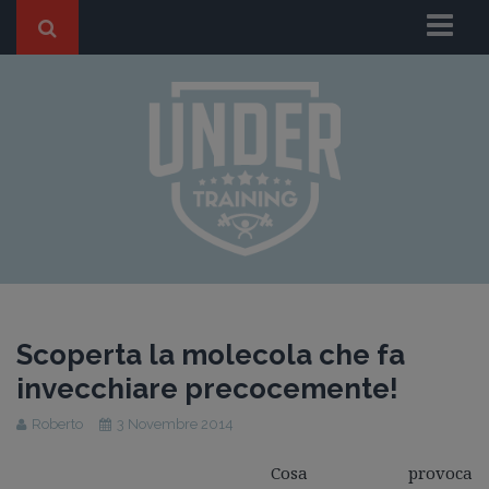
Chi Siamo
I nostri Trainers
BLOG
HOME BLOG
ANTI-AGING
FITNESS
SPORT
DIMAGRIMENTO
Scoperta la molecola che fa
GRAVIDANZA
invecchiare precocemente!
Casi di Successo
Roberto
3 Novembre 2014
Dicono di Noi
Cosa provoca