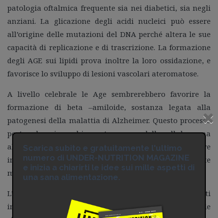
patologia oftalmica frequente sia nei diabetici, sia negli
anziani. La glicazione degli acidi nucleici può essere
all’origine delle mutazioni del DNA perché altera le sue
capacità di replicazione e di trascrizione. La formazione
degli AGE sui lipidi prova inoltre la loro ossidazione, e
favorisce lo sviluppo di lesioni vascolari ateromatose.
A livello celebrale le Age sembrerebbero favorire la
formazione di beta –amiloide, sostanza legata alla
patogenesi della malattia di Alzheimer. Questo processo
porta ad un invecchiamento precoce delle cellule e una
alterazione della loro funzione la cui causa può essere
Scarica subito e gratuitamente l'ultimo
numero di UNDER-NUTRITION MAGAZINE
individuata in un eccesso di zuccheri non correttamente
e inizia a chiarirti le idee sui mille aspetti di
metabolizzati.
una sana alimentazione.
L’ accumulo di proteine glicate nei vari tessuti
influenzerebbe anche il sistema immunitario che le