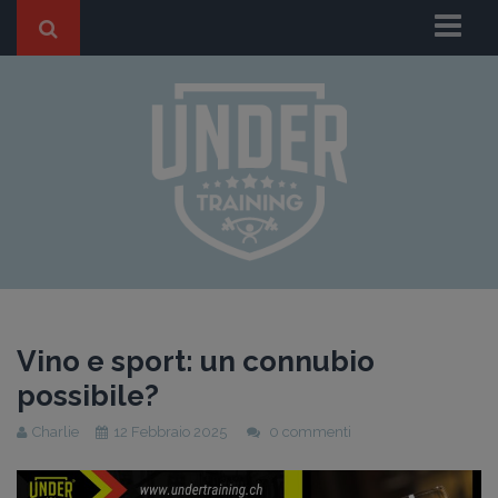
Chi Siamo
I nostri Trainers
BLOG
HOME BLOG
ANTI-AGING
FITNESS
SPORT
DIMAGRIMENTO
Vino e sport: un connubio
GRAVIDANZA
possibile?
Casi di Successo
Charlie
12 Febbraio 2025
0 commenti
Dicono di Noi