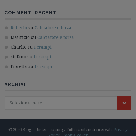
COMMENTI RECENTI
Roberto
su
Calciatore e forza
Maurizio
su
Calciatore e forza
Charlie
su
I crampi
stefano
su
I crampi
Fiorella
su
I crampi
ARCHIVI
Seleziona mese
© 2026 Blog – Under Training. Tutti i contenuti riservati.
Privacy
Policy
/
Cookie Policy