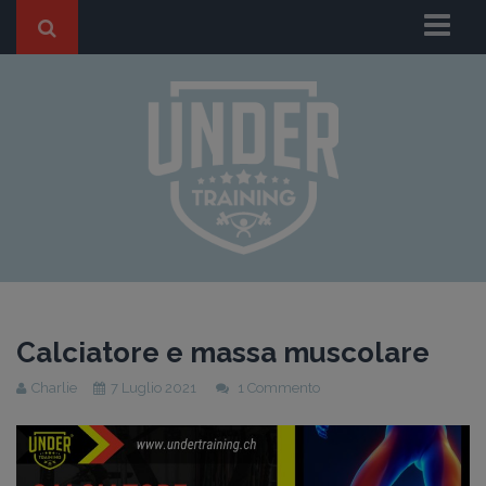
Chi Siamo
I nostri Trainers
BLOG
HOME BLOG
ANTI-AGING
FITNESS
SPORT
DIMAGRIMENTO
Calciatore e massa muscolare
GRAVIDANZA
Charlie
7 Luglio 2021
1 Commento
Casi di Successo
Dicono di Noi