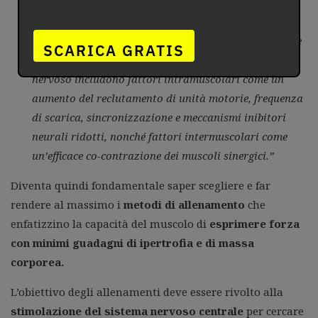
“È generalmente accettato che la forza aumenta
quando il guadagno di forza è indotto principalmente
SCARICA GRATIS
da adattamenti neurali. Gli adattamenti del sistema
nervoso includono fattori intramuscolari come un
aumento del reclutamento di unità motorie, frequenza
di scarica, sincronizzazione e meccanismi inibitori
neurali ridotti, nonché fattori intermuscolari come
un’efficace co-contrazione dei muscoli sinergici.”
Diventa quindi fondamentale saper scegliere e far
rendere al massimo i
metodi di allenamento
che
enfatizzino la capacità del muscolo di
esprimere forza
con minimi guadagni di ipertrofia e di massa
corporea.
L’obiettivo degli allenamenti deve essere rivolto alla
stimolazione del sistema nervoso centrale
per cercare