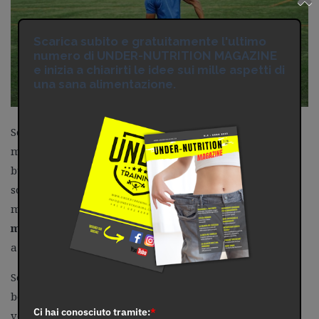
Scarica subito e gratuitamente l'ultimo
numero di UNDER-NUTRITION MAGAZINE
e inizia a chiarirti le idee sui mille aspetti di
una sana alimentazione.
Se al termine del ciclo di allenamenti hai guadagnato
massa muscolare attraverso un lavoro tipo “body
building” senza alcuna specificità per il calcio, quindi
sollevando carichi molto elevati con una velocità di
movimento molto limitata, correrai il rischio di
lesioni
muscolari
quando invece proverai a compiere delle
azioni molto rapide ed esplosive.
Se ti alleni con movimenti lenti e costanti propri del
body building non potrai mai pensare di essere un’ala
Ci hai conosciuto tramite:
*
veloce e potente.