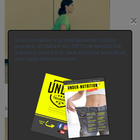
Scarica subito e gratuitamente l'ultimo
numero di UNDER-NUTRITION MAGAZINE
e inizia a chiarirti le idee sui mille aspetti di
una sana alimentazione.
14 Affondi avanti