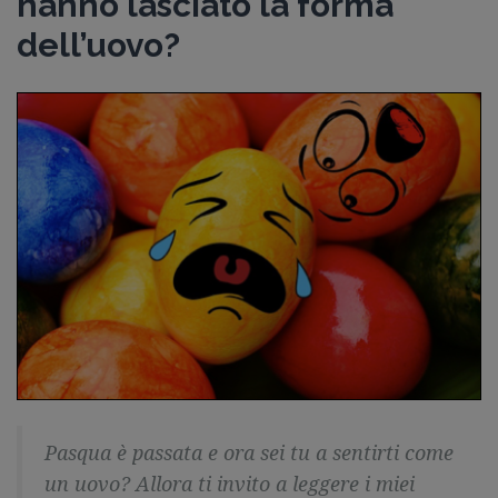
hanno lasciato la forma
Guida gratuita
dell’uovo?
Contatti
Lavora con Noi
Area Riservata
Pasqua è passata e ora sei tu a sentirti come
un uovo?
Allora ti invito a leggere i miei