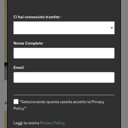
Ci hai conosciuto tramite:
*
Nome Completo
*
Email
*
[ Privacy Policy ]
"Selezionando questa casella accetto la Privacy
40” Plank addome (mantieni la posizione)
Policy"
*
Leggi la nostra
Privacy Policy
.