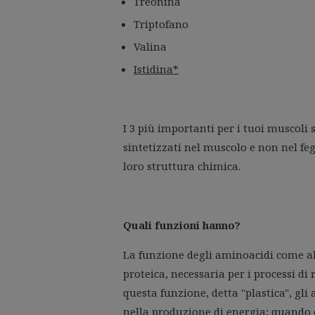
Treonina
Triptofano
Valina
Istidina*
I 3 più importanti per i tuoi muscoli
sintetizzati nel muscolo e non nel fe
loro struttura chimica.
Quali funzioni hanno?
La funzione degli aminoacidi come abb
proteica, necessaria per i processi d
questa funzione, detta "plastica", g
nella produzione di energia; quando