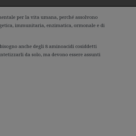
rsene alcuni attaverso l’alimentazione.
entale per la vita umana, perché assolvono
rgetica, immunitaria, enzimatica, ormonale e di
 bisogno anche degli 8 aminoacidi cosiddetti
sintetizzarli da solo, ma devono essere assunti