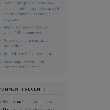
Zone di frequenza cardiaca e
sport: perché non puoi usare gli
stessi parametri tra corsa, bici e
vogatore
Mal di schiena da “pollice
verde”? Ecco come evitarlo!
Vino e sport: un connubio
possibile?
Fra il dire e il fare siamo con te!
Come sopravvivere alle
tentazioni delle feste
COMMENTI RECENTI
Roberto
su
Calciatore e forza
Maurizio
su
Calciatore e forza