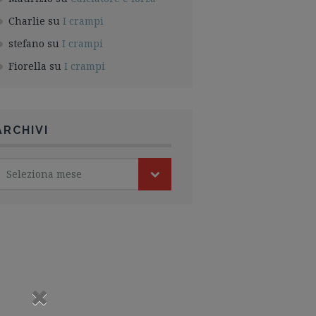
Charlie
su
I crampi
stefano
su
I crampi
Fiorella
su
I crampi
ARCHIVI
Seleziona mese