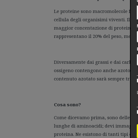
Le proteine sono macromolecole forma
cellula degli organisimi viventi. Il tu
maggior concentazione di proteine la 
rappresentano il 20% del peso, mentre
Diversamente dai grassi e dai carboid
ossigeno contengono anche azoto; sia 
contenuto azotato sarà sempre tra il 
Cosa sono?
Come dicevamo prima, sono delle gra
lunghe di aminoacidi; devi immagina
proteina. Ne esistono di tanti tipi e 