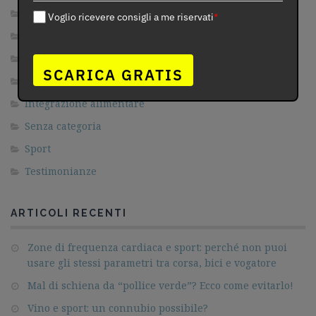
Area Riservata
Voglio ricevere consigli a me riservati
*
Dimagrimento
Fitness
SCARICA GRATIS
Gravidanza
Integrazione alimentare
Senza categoria
Sport
Testimonianze
ARTICOLI RECENTI
Zone di frequenza cardiaca e sport: perché non puoi
usare gli stessi parametri tra corsa, bici e vogatore
Mal di schiena da “pollice verde”? Ecco come evitarlo!
Vino e sport: un connubio possibile?