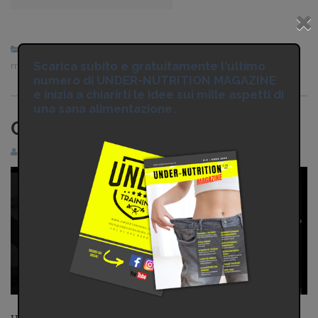
Alimentazione
bicarbonato
,
energia
,
foza muscolare
,
Scarica subito e gratuitamente l'ultimo
muscoli
numero di UNDER-NUTRITION MAGAZINE
e inizia a chiarirti le idee sui mille aspetti di
una sana alimentazione.
Calciatore e forza
Charlie
11 Agosto 2021
2 Commenti