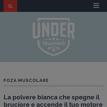
Chi Siamo
I nostri Trainers
BLOG
HOME BLOG
ANTI-AGING
FITNESS
SPORT
DIMAGRIMENTO
FOZA MUSCOLARE
GRAVIDANZA
Casi di Successo
La polvere bianca che spegne il
Dicono di Noi
bruciore e accende il tuo motore