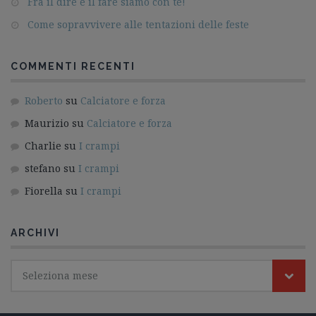
Fra il dire e il fare siamo con te!
Come sopravvivere alle tentazioni delle feste
COMMENTI RECENTI
Roberto
su
Calciatore e forza
Maurizio
su
Calciatore e forza
Charlie
su
I crampi
stefano
su
I crampi
Fiorella
su
I crampi
ARCHIVI
Seleziona mese