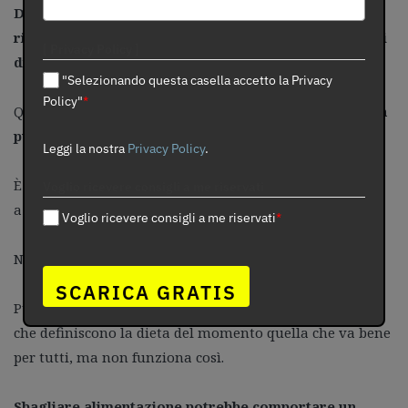
Dalla valutazione di più di 12 tipologie di diete è
risultato che tutte hanno dei punti di forza e dei punti
[ Privacy Policy ]
di debolezza.
"Selezionando questa casella accetto la Privacy
Policy"
*
Questo è uno dei motivi per il quale
la stessa dieta non
può andare bene per te e per la tua amica.
Leggi la nostra
Privacy Policy
.
È come pensare che la stessa taglia di vestito vada bene
Voglio ricevere consigli a me riservati
a te e ad una tua amica con 20Kg in più.
Voglio ricevere consigli a me riservati
*
Non è possibile!
SCARICA GRATIS
Purtroppo siamo bombardati ogni giorno da pubblicità
che definiscono la dieta del momento quella che va bene
per tutti, ma non funziona così.
Sbagliare alimentazione potrebbe comportare un