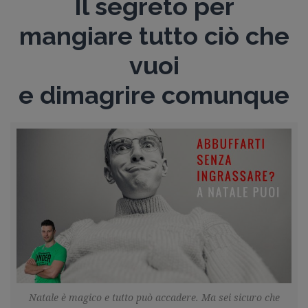
Il segreto per
Guida gratuita
mangiare tutto ciò che
Contatti
Lavora con Noi
vuoi
Area Riservata
e dimagrire comunque
Natale è magico e tutto può accadere. Ma sei sicuro che