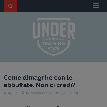
Chi Siamo
I nostri Trainers
BLOG
HOME BLOG
ANTI-AGING
FITNESS
SPORT
DIMAGRIMENTO
Come dimagrire con le
GRAVIDANZA
abbuffate. Non ci credi?
Casi di Successo
Roberto
15 Dicembre 2017
3 Commenti
Dicono di Noi