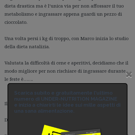
dieta drastica ma è l’unica via per non affossare il tuo
metabolismo e ingrassare appena guardi un pezzo di
cioccolato.
Una volta persi i kg di troppo, con Marco inizia lo studio
della dieta natalizia.
Valutata la difficoltà di cene e aperitivi, decidiamo che il
modo migliore per non rischiare di ingrassare durante
le feste è…….
Scarica subito e gratuitamente l'ultimo
numero di UNDER-NUTRITION MAGAZINE
Il digiuno intermittente!
e inizia a chiarirti le idee sui mille aspetti di
una sana alimentazione.
Di che cosa si tratta?